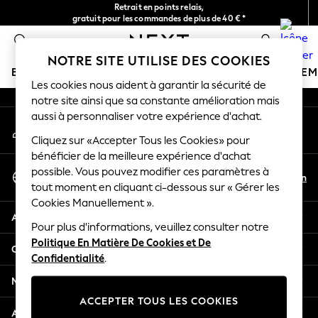
Retrait en points relais,
An error occurred on client
gratuit pour les commandes de plus de 40 € *
Livraison en 2-3 jours ouvrés*
0
Nos réseaux sociaux
NOTRE SITE UTILISE DES COOKIES
BOUTIQUE VACANCES
FILLE
GARÇON
BÉBÉ
FE
Les cookies nous aident à garantir la sécurité de
notre site ainsi que sa constante amélioration mais
HOLIDAY SHOP
aussi à personnaliser votre expérience d'achat.
Mon compte
Women's Holiday Shop
Connexion à votre compte
Cliquez sur «Accepter Tous les Cookies» pour
All Swimwear
bénéficier de la meilleure expérience d'achat
All Beachwear
Sélectionnez Votre Langue
possible. Vous pouvez modifier ces paramètres à
Bags & Accessories
Fr
En
tout moment en cliquant ci-dessous sur « Gérer les
Français
Beach Dresses & Kaftans
Cookies Manuellement ».
Dresses
Aide
Flip Flops
Pour plus d'informations, veuillez consulter notre
Politique En Matière De Cookies et De
Sliders
Confidentialité et mentions légales
Confidentialité
.
Jumpsuits & Playsuits
Linen Collection
Ministères
Sandals
ACCEPTER TOUS LES COOKIES
Shorts
Autres services