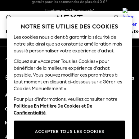
An error occurred on client
Livraison en 2-3 jours ouvrés*
Retours faciles*
0
Nos réseaux sociaux
NOTRE SITE UTILISE DES COOKIES
FILLE
GARÇON
BÉBÉ
FEMME
HOMME
MAI
Les cookies nous aident à garantir la sécurité de
notre site ainsi que sa constante amélioration mais
GIRLS
aussi à personnaliser votre expérience d'achat.
Mon compte
New In
Connexion à votre compte
Cliquez sur «Accepter Tous les Cookies» pour
New in from Next
bénéficier de la meilleure expérience d'achat
New In
Sélectionnez Votre Langue
possible. Vous pouvez modifier ces paramètres à
Trending: Top & Short Sets
Fr
En
tout moment en cliquant ci-dessous sur « Gérer les
Français
Trending: Clogs
Cookies Manuellement ».
Toy Story
Aide
THE SET
Pour plus d'informations, veuillez consulter notre
Politique En Matière De Cookies et De
50 - 92cm
Confidentialité et mentions légales
Confidentialité
.
98 - 110cm
116 - 134cm
Ministères
140 - 174cm
ACCEPTER TOUS LES COOKIES
All Clothing
Autres services