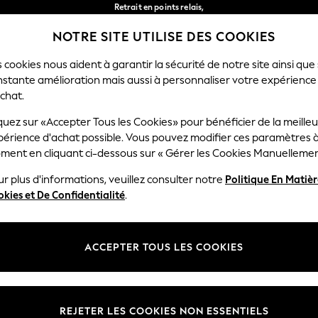
Retrait en points relais,
gratuit pour les commandes de plus de 40 € *
NOTRE SITE UTILISE DES COOKIES
Livraison en 2-3 jours ouvrés*
Nos réseaux sociaux
 cookies nous aident à garantir la sécurité de notre site ainsi que
nstante amélioration mais aussi à personnaliser votre expérience
RÇON
BÉBÉ
FEMME
HOMME
chat.
quez sur «Accepter Tous les Cookies» pour bénéficier de la meille
Sélectionnez Votre Lang
périence d'achat possible. Vous pouvez modifier ces paramètres à
Français
ment en cliquant ci-dessous sur « Gérer les Cookies Manuellemen
lité et mentions légales
Ministères
r plus d'informations, veuillez consulter notre
Politique En Matiè
kies et De Confidentialité
.
 confidentialité et de cookies
Femme
générales
Homme
ookies manuellement
Garçon
ACCEPTER TOUS LES COOKIES
lative aux avis et évaluations des
Fille
Maison
REJETER LES COOKIES NON ESSENTIELS
Bébé