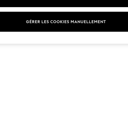
Marques
GÉRER LES COOKIES MANUELLEMENT
© 2026 Next Germany GmbH. Tous droits réservés.