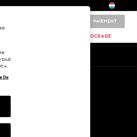
PAIEMENT
0
 sa
MAISON
MARQUES
DÉSTOCKAGE
ure
ue
Fr
En
 tout
t ».
Autres services
re De
Médias et presse
L'entreprise
Carrières NEXT