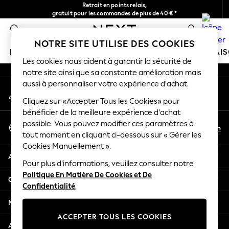
Retrait en points relais,
An error occurred on client
gratuit pour les commandes de plus de 40 € *
Livraison en 2-3 jours ouvrés*
0
Nos réseaux sociaux
NOTRE SITE UTILISE DES COOKIES
FILLE
GARÇON
BÉBÉ
FEMME
HOMME
MAI
Les cookies nous aident à garantir la sécurité de
notre site ainsi que sa constante amélioration mais
HOLIDAY SHOP
aussi à personnaliser votre expérience d'achat.
Mon compte
Women's Holiday Shop
Connexion à votre compte
Cliquez sur «Accepter Tous les Cookies» pour
All Swimwear
bénéficier de la meilleure expérience d'achat
All Beachwear
Sélectionnez Votre Langue
possible. Vous pouvez modifier ces paramètres à
Bags & Accessories
Fr
En
tout moment en cliquant ci-dessous sur « Gérer les
Français
Beach Dresses & Kaftans
Cookies Manuellement ».
Dresses
Aide
Flip Flops
Pour plus d'informations, veuillez consulter notre
Politique En Matière De Cookies et De
Sliders
Confidentialité et mentions légales
Confidentialité
.
Jumpsuits & Playsuits
Linen Collection
Ministères
Sandals
ACCEPTER TOUS LES COOKIES
Shorts
Autres services