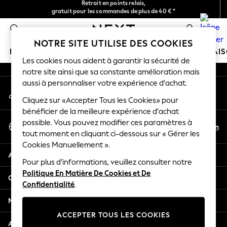
Retours faciles*
gratuit pour les commandes de plus de 40 € *
An error occurred on client
Livraison en 2-3 jours ouvrés*
0
Nos réseaux sociaux
NOTRE SITE UTILISE DES COOKIES
FILLE
GARÇON
BÉBÉ
FEMME
HOMME
MAI
Les cookies nous aident à garantir la sécurité de
notre site ainsi que sa constante amélioration mais
HOLIDAY SHOP
aussi à personnaliser votre expérience d'achat.
Mon compte
Women's Holiday Shop
Connexion à votre compte
Cliquez sur «Accepter Tous les Cookies» pour
All Swimwear
bénéficier de la meilleure expérience d'achat
All Beachwear
Sélectionnez Votre Langue
possible. Vous pouvez modifier ces paramètres à
Bags & Accessories
Fr
En
tout moment en cliquant ci-dessous sur « Gérer les
Français
Beach Dresses & Kaftans
Cookies Manuellement ».
Dresses
Aide
Flip Flops
Pour plus d'informations, veuillez consulter notre
Politique En Matière De Cookies et De
Sliders
Confidentialité et mentions légales
Confidentialité
.
Jumpsuits & Playsuits
Linen Collection
Ministères
Sandals
ACCEPTER TOUS LES COOKIES
Shorts
Autres services