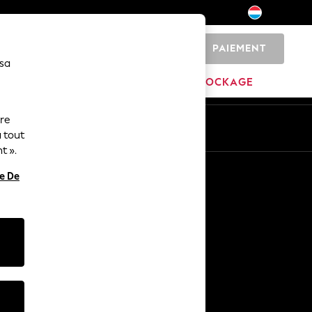
PAIEMENT
0
 sa
MAISON
MARQUES
DÉSTOCKAGE
ure
ue
Fr
En
 tout
t ».
Autres services
re De
Médias et presse
L'entreprise
Carrières NEXT