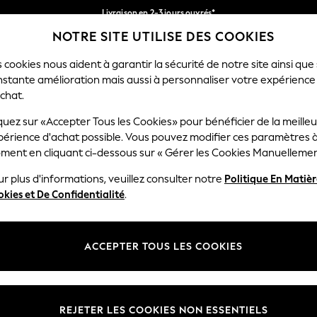
Livraison en 2-3 jours ouvrés*
NOTRE SITE UTILISE DES COOKIES
Retours faciles*
Nos réseaux sociaux
 cookies nous aident à garantir la sécurité de notre site ainsi que
nstante amélioration mais aussi à personnaliser votre expérience
RÇON
BÉBÉ
FEMME
HOMME
chat.
quez sur «Accepter Tous les Cookies» pour bénéficier de la meille
Sélectionnez Votre Lang
périence d'achat possible. Vous pouvez modifier ces paramètres à
Français
ment en cliquant ci-dessous sur « Gérer les Cookies Manuellemen
lité et mentions légales
Ministères
r plus d'informations, veuillez consulter notre
Politique En Matiè
kies et De Confidentialité
.
 confidentialité et de cookies
Femme
générales
Homme
ookies manuellement
Garçon
ACCEPTER TOUS LES COOKIES
lative aux avis et évaluations des
Fille
Maison
REJETER LES COOKIES NON ESSENTIELS
Bébé