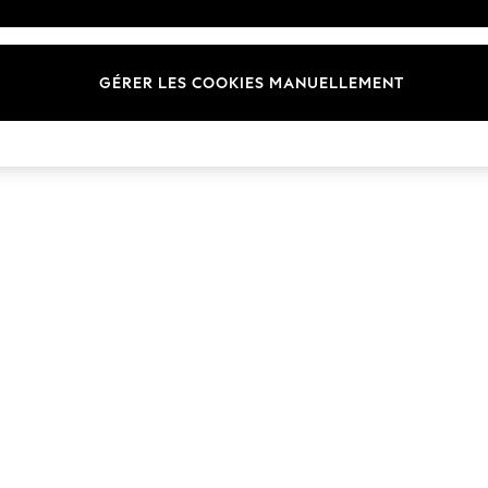
Marques
GÉRER LES COOKIES MANUELLEMENT
© 2026 Next Germany GmbH. Tous droits réservés.