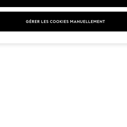
Marques
GÉRER LES COOKIES MANUELLEMENT
© 2026 Next Germany GmbH. Tous droits réservés.