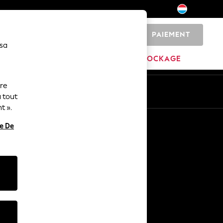
PAIEMENT
0
 sa
MAISON
MARQUES
DÉSTOCKAGE
ure
ue
Fr
En
 tout
t ».
Autres services
re De
Médias et presse
L'entreprise
Carrières NEXT