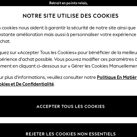
Retrait en points relais,
gratuit pour les commandes de plus de 40 € *
NOTRE SITE UTILISE DES COOKIES
Livraison en 2-3 jours ouvrés*
Nos réseaux sociaux
 cookies nous aident à garantir la sécurité de notre site ainsi que
nstante amélioration mais aussi à personnaliser votre expérience
RÇON
BÉBÉ
FEMME
HOMME
chat.
quez sur «Accepter Tous les Cookies» pour bénéficier de la meille
Sélectionnez Votre Lang
périence d'achat possible. Vous pouvez modifier ces paramètres à
Français
ment en cliquant ci-dessous sur « Gérer les Cookies Manuellemen
lité et mentions légales
Ministères
r plus d'informations, veuillez consulter notre
Politique En Matiè
kies et De Confidentialité
.
 confidentialité et de cookies
Femme
générales
Homme
ookies manuellement
Garçon
ACCEPTER TOUS LES COOKIES
lative aux avis et évaluations des
Fille
Maison
REJETER LES COOKIES NON ESSENTIELS
Bébé