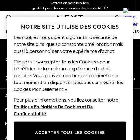
Retrait en points relais,
An error occurred on client
gratuit pour les commandes de plus de 40 € *
Livraison en 2-3 jours ouvrés*
0
Nos réseaux sociaux
NOTRE SITE UTILISE DES COOKIES
FILLE
GARÇON
BÉBÉ
FEMME
HOMME
MAI
Les cookies nous aident à garantir la sécurité de
notre site ainsi que sa constante amélioration mais
HOLIDAY SHOP
aussi à personnaliser votre expérience d'achat.
Mon compte
Women's Holiday Shop
Connexion à votre compte
Cliquez sur «Accepter Tous les Cookies» pour
All Swimwear
bénéficier de la meilleure expérience d'achat
All Beachwear
Sélectionnez Votre Langue
possible. Vous pouvez modifier ces paramètres à
Bags & Accessories
Fr
En
tout moment en cliquant ci-dessous sur « Gérer les
Français
Beach Dresses & Kaftans
Cookies Manuellement ».
Dresses
Aide
Flip Flops
Pour plus d'informations, veuillez consulter notre
Politique En Matière De Cookies et De
Sliders
Confidentialité et mentions légales
Confidentialité
.
Jumpsuits & Playsuits
Linen Collection
Ministères
Sandals
ACCEPTER TOUS LES COOKIES
Shorts
Autres services