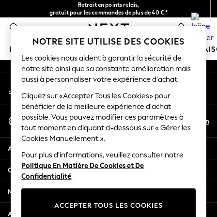
Retrait en points relais,
An error occurred on client
gratuit pour les commandes de plus de 40 € *
Livraison en 2-3 jours ouvrés*
0
Nos réseaux sociaux
NOTRE SITE UTILISE DES COOKIES
FILLE
GARÇON
BÉBÉ
FEMME
HOMME
MAI
Les cookies nous aident à garantir la sécurité de
notre site ainsi que sa constante amélioration mais
HOLIDAY SHOP
aussi à personnaliser votre expérience d'achat.
Mon compte
Women's Holiday Shop
Connexion à votre compte
Cliquez sur «Accepter Tous les Cookies» pour
All Swimwear
bénéficier de la meilleure expérience d'achat
All Beachwear
Sélectionnez Votre Langue
possible. Vous pouvez modifier ces paramètres à
Bags & Accessories
Fr
En
tout moment en cliquant ci-dessous sur « Gérer les
Français
Beach Dresses & Kaftans
Cookies Manuellement ».
Dresses
Aide
Flip Flops
Pour plus d'informations, veuillez consulter notre
Politique En Matière De Cookies et De
Sliders
Confidentialité et mentions légales
Confidentialité
.
Jumpsuits & Playsuits
Linen Collection
Ministères
Sandals
ACCEPTER TOUS LES COOKIES
Shorts
Autres services