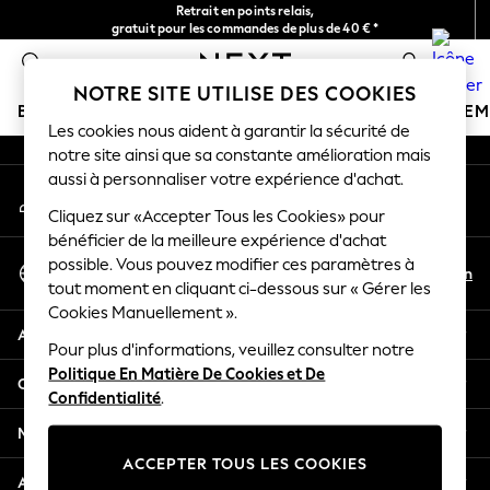
Retrait en points relais,
An error occurred on client
gratuit pour les commandes de plus de 40 € *
Livraison en 2-3 jours ouvrés*
0
Nos réseaux sociaux
NOTRE SITE UTILISE DES COOKIES
BOUTIQUE VACANCES
FILLE
GARÇON
BÉBÉ
FE
Les cookies nous aident à garantir la sécurité de
notre site ainsi que sa constante amélioration mais
HOLIDAY SHOP
aussi à personnaliser votre expérience d'achat.
Mon compte
Women's Holiday Shop
Connexion à votre compte
Cliquez sur «Accepter Tous les Cookies» pour
All Swimwear
bénéficier de la meilleure expérience d'achat
All Beachwear
Sélectionnez Votre Langue
possible. Vous pouvez modifier ces paramètres à
Bags & Accessories
Fr
En
tout moment en cliquant ci-dessous sur « Gérer les
Français
Beach Dresses & Kaftans
Cookies Manuellement ».
Dresses
Aide
Flip Flops
Pour plus d'informations, veuillez consulter notre
Politique En Matière De Cookies et De
Sliders
Confidentialité et mentions légales
Confidentialité
.
Jumpsuits & Playsuits
Linen Collection
Ministères
Sandals
ACCEPTER TOUS LES COOKIES
Shorts
Autres services