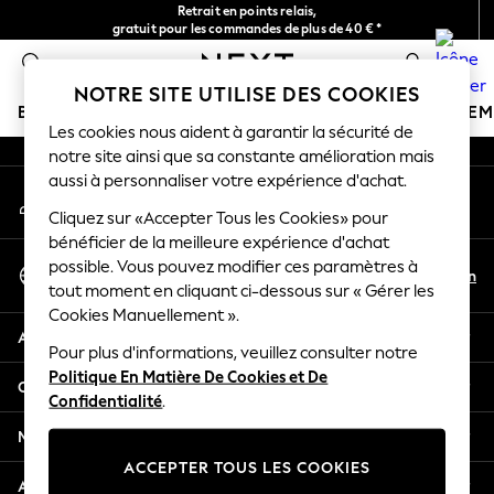
Retrait en points relais,
An error occurred on client
gratuit pour les commandes de plus de 40 € *
Livraison en 2-3 jours ouvrés*
0
Nos réseaux sociaux
NOTRE SITE UTILISE DES COOKIES
BOUTIQUE VACANCES
FILLE
GARÇON
BÉBÉ
FE
Les cookies nous aident à garantir la sécurité de
notre site ainsi que sa constante amélioration mais
HOLIDAY SHOP
aussi à personnaliser votre expérience d'achat.
Mon compte
Women's Holiday Shop
Connexion à votre compte
Cliquez sur «Accepter Tous les Cookies» pour
All Swimwear
bénéficier de la meilleure expérience d'achat
All Beachwear
Sélectionnez Votre Langue
possible. Vous pouvez modifier ces paramètres à
Bags & Accessories
Fr
En
tout moment en cliquant ci-dessous sur « Gérer les
Français
Beach Dresses & Kaftans
Cookies Manuellement ».
Dresses
Aide
Flip Flops
Pour plus d'informations, veuillez consulter notre
Politique En Matière De Cookies et De
Sliders
Confidentialité et mentions légales
Confidentialité
.
Jumpsuits & Playsuits
Linen Collection
Ministères
Sandals
ACCEPTER TOUS LES COOKIES
Shorts
Autres services