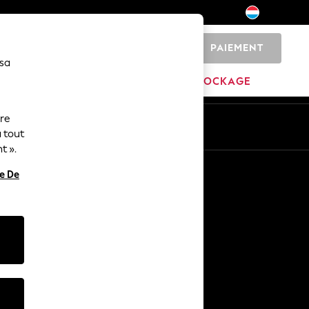
PAIEMENT
0
 sa
MAISON
MARQUES
DÉSTOCKAGE
ure
ue
Fr
En
 tout
t ».
Autres services
re De
Médias et presse
L'entreprise
Carrières NEXT