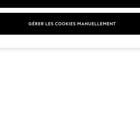
Marques
GÉRER LES COOKIES MANUELLEMENT
© 2026 Next Germany GmbH. Tous droits réservés.