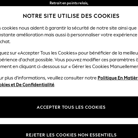
Retrait en points relais,
gratuit pour les commandes de plus de 40 € *
NOTRE SITE UTILISE DES COOKIES
Livraison en 2-3 jours ouvrés*
Nos réseaux sociaux
 cookies nous aident à garantir la sécurité de notre site ainsi que
nstante amélioration mais aussi à personnaliser votre expérience
RÇON
BÉBÉ
FEMME
HOMME
chat.
quez sur «Accepter Tous les Cookies» pour bénéficier de la meille
Sélectionnez Votre Lang
périence d'achat possible. Vous pouvez modifier ces paramètres à
Français
ment en cliquant ci-dessous sur « Gérer les Cookies Manuellemen
lité et mentions légales
Ministères
r plus d'informations, veuillez consulter notre
Politique En Matiè
kies et De Confidentialité
.
 confidentialité et de cookies
Femme
générales
Homme
ookies manuellement
Garçon
ACCEPTER TOUS LES COOKIES
lative aux avis et évaluations des
Fille
Maison
REJETER LES COOKIES NON ESSENTIELS
Bébé