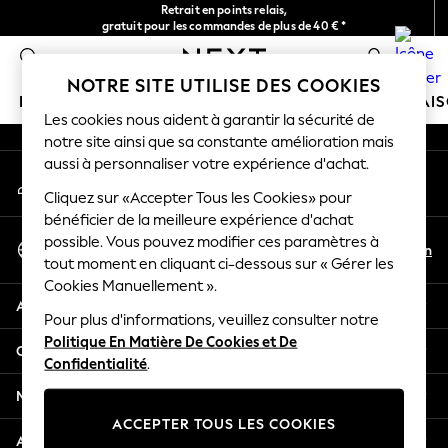
Retrait en points relais,
An error occurred on client
gratuit pour les commandes de plus de 40 € *
Livraison en 2-3 jours ouvrés*
0
Nos réseaux sociaux
NOTRE SITE UTILISE DES COOKIES
FILLE
GARÇON
BÉBÉ
FEMME
HOMME
MAI
Les cookies nous aident à garantir la sécurité de
notre site ainsi que sa constante amélioration mais
HOLIDAY SHOP
aussi à personnaliser votre expérience d'achat.
Mon compte
Women's Holiday Shop
Connexion à votre compte
Cliquez sur «Accepter Tous les Cookies» pour
All Swimwear
bénéficier de la meilleure expérience d'achat
All Beachwear
Sélectionnez Votre Langue
possible. Vous pouvez modifier ces paramètres à
Bags & Accessories
Fr
En
tout moment en cliquant ci-dessous sur « Gérer les
Français
Beach Dresses & Kaftans
Cookies Manuellement ».
Dresses
Aide
Flip Flops
Pour plus d'informations, veuillez consulter notre
Politique En Matière De Cookies et De
Sliders
Confidentialité et mentions légales
Confidentialité
.
Jumpsuits & Playsuits
Linen Collection
Ministères
Sandals
ACCEPTER TOUS LES COOKIES
Shorts
Autres services