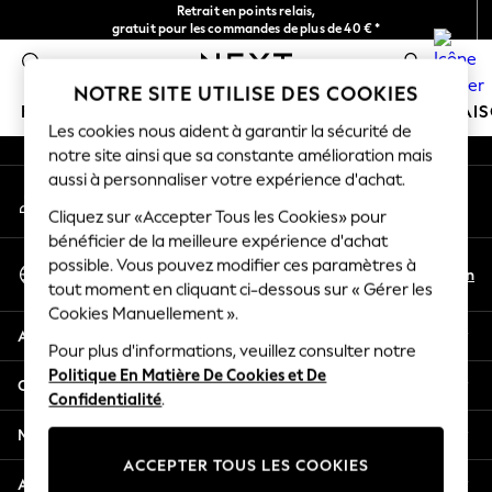
Retrait en points relais,
An error occurred on client
gratuit pour les commandes de plus de 40 € *
Livraison en 2-3 jours ouvrés*
0
Nos réseaux sociaux
NOTRE SITE UTILISE DES COOKIES
FILLE
GARÇON
BÉBÉ
FEMME
HOMME
MAI
Les cookies nous aident à garantir la sécurité de
notre site ainsi que sa constante amélioration mais
HOLIDAY SHOP
aussi à personnaliser votre expérience d'achat.
Mon compte
Women's Holiday Shop
Connexion à votre compte
Cliquez sur «Accepter Tous les Cookies» pour
All Swimwear
bénéficier de la meilleure expérience d'achat
All Beachwear
Sélectionnez Votre Langue
possible. Vous pouvez modifier ces paramètres à
Bags & Accessories
Fr
En
tout moment en cliquant ci-dessous sur « Gérer les
Français
Beach Dresses & Kaftans
Cookies Manuellement ».
Dresses
Aide
Flip Flops
Pour plus d'informations, veuillez consulter notre
Politique En Matière De Cookies et De
Sliders
Confidentialité et mentions légales
Confidentialité
.
Jumpsuits & Playsuits
Linen Collection
Ministères
Sandals
ACCEPTER TOUS LES COOKIES
Shorts
Autres services