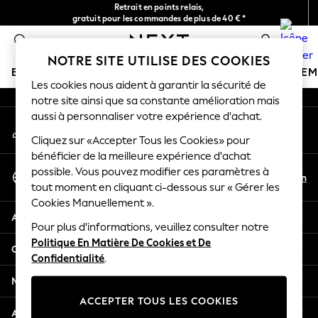
Retrait en points relais,
An error occurred on client
gratuit pour les commandes de plus de 40 € *
Livraison en 2-3 jours ouvrés*
0
Nos réseaux sociaux
NOTRE SITE UTILISE DES COOKIES
BOUTIQUE VACANCES
FILLE
GARÇON
BÉBÉ
FE
Les cookies nous aident à garantir la sécurité de
notre site ainsi que sa constante amélioration mais
HOLIDAY SHOP
aussi à personnaliser votre expérience d'achat.
Mon compte
Women's Holiday Shop
Connexion à votre compte
Cliquez sur «Accepter Tous les Cookies» pour
All Swimwear
bénéficier de la meilleure expérience d'achat
All Beachwear
Sélectionnez Votre Langue
possible. Vous pouvez modifier ces paramètres à
Bags & Accessories
Fr
En
tout moment en cliquant ci-dessous sur « Gérer les
Français
Beach Dresses & Kaftans
Cookies Manuellement ».
Dresses
Aide
Flip Flops
Pour plus d'informations, veuillez consulter notre
Politique En Matière De Cookies et De
Sliders
Confidentialité et mentions légales
Confidentialité
.
Jumpsuits & Playsuits
Linen Collection
Ministères
Sandals
ACCEPTER TOUS LES COOKIES
Shorts
Autres services