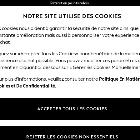
Retrait en points relais,
gratuit pour les commandes de plus de 40 € *
NOTRE SITE UTILISE DES COOKIES
Livraison en 2-3 jours ouvrés*
Nos réseaux sociaux
 cookies nous aident à garantir la sécurité de notre site ainsi que
nstante amélioration mais aussi à personnaliser votre expérience
RÇON
BÉBÉ
FEMME
HOMME
chat.
quez sur «Accepter Tous les Cookies» pour bénéficier de la meille
Sélectionnez Votre Lang
périence d'achat possible. Vous pouvez modifier ces paramètres à
Français
ment en cliquant ci-dessous sur « Gérer les Cookies Manuellemen
lité et mentions légales
Ministères
r plus d'informations, veuillez consulter notre
Politique En Matiè
kies et De Confidentialité
.
 confidentialité et de cookies
Femme
générales
Homme
ookies manuellement
Garçon
ACCEPTER TOUS LES COOKIES
lative aux avis et évaluations des
Fille
Maison
REJETER LES COOKIES NON ESSENTIELS
Bébé