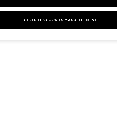
Marques
GÉRER LES COOKIES MANUELLEMENT
© 2026 Next Germany GmbH. Tous droits réservés.