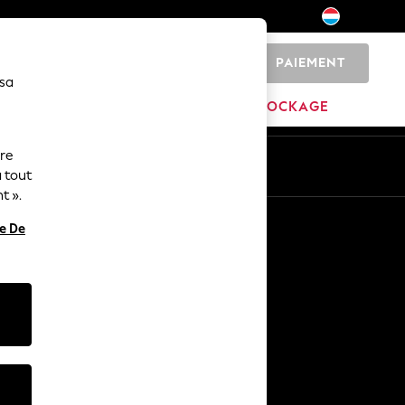
PAIEMENT
0
 sa
MAISON
MARQUES
DÉSTOCKAGE
ure
ue
Fr
En
 tout
t ».
Autres services
re De
Médias et presse
L'entreprise
Carrières NEXT