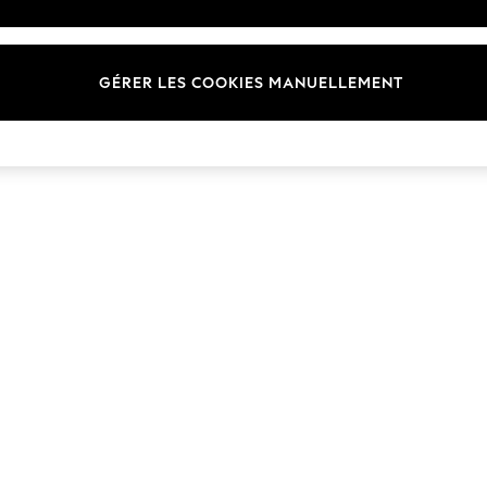
Marques
GÉRER LES COOKIES MANUELLEMENT
© 2026 Next Germany GmbH. Tous droits réservés.