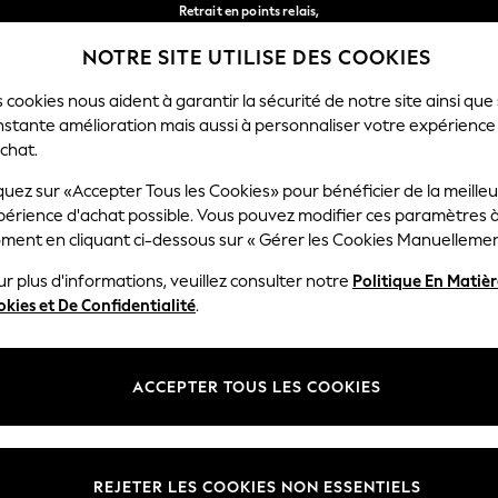
Retrait en points relais,
gratuit pour les commandes de plus de 40 € *
NOTRE SITE UTILISE DES COOKIES
Livraison en 2-3 jours ouvrés*
Nos réseaux sociaux
 cookies nous aident à garantir la sécurité de notre site ainsi que
nstante amélioration mais aussi à personnaliser votre expérience
FEMME
HOMME
MAISON
chat.
quez sur «Accepter Tous les Cookies» pour bénéficier de la meille
Sélectionnez Votre Lang
périence d'achat possible. Vous pouvez modifier ces paramètres à
Français
ment en cliquant ci-dessous sur « Gérer les Cookies Manuellemen
lité et mentions légales
Ministères
r plus d'informations, veuillez consulter notre
Politique En Matiè
kies et De Confidentialité
.
 confidentialité et de cookies
Femme
générales
Homme
ookies manuellement
Garçon
ACCEPTER TOUS LES COOKIES
lative aux avis et évaluations des
Fille
Maison
REJETER LES COOKIES NON ESSENTIELS
Bébé