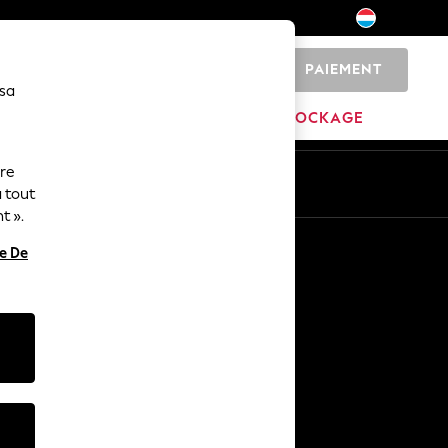
PAIEMENT
0
 sa
MARQUES
DÉSTOCKAGE
ure
ue
Fr
En
 tout
t ».
Autres services
re De
Médias et presse
L'entreprise
Carrières NEXT