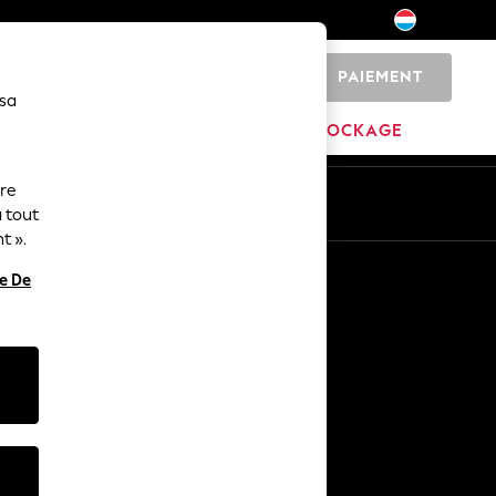
PAIEMENT
0
 sa
MARQUES
DÉSTOCKAGE
ure
ue
Fr
En
 tout
t ».
Autres services
re De
Médias et presse
L'entreprise
Carrières NEXT