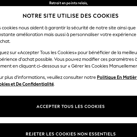
Retrait en points relais,
gratuit pour les commandes de plus de 40 € *
NOTRE SITE UTILISE DES COOKIES
Livraison en 2-3 jours ouvrés*
Nos réseaux sociaux
 cookies nous aident à garantir la sécurité de notre site ainsi que
nstante amélioration mais aussi à personnaliser votre expérience
FEMME
HOMME
MAISON
chat.
quez sur «Accepter Tous les Cookies» pour bénéficier de la meille
Sélectionnez Votre Lang
périence d'achat possible. Vous pouvez modifier ces paramètres à
Français
ment en cliquant ci-dessous sur « Gérer les Cookies Manuellemen
lité et mentions légales
Ministères
r plus d'informations, veuillez consulter notre
Politique En Matiè
kies et De Confidentialité
.
 confidentialité et de cookies
Femme
générales
Homme
ookies manuellement
Garçon
ACCEPTER TOUS LES COOKIES
lative aux avis et évaluations des
Fille
Maison
REJETER LES COOKIES NON ESSENTIELS
Bébé