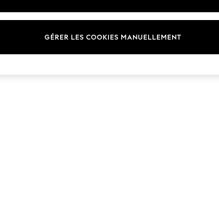
Marques
GÉRER LES COOKIES MANUELLEMENT
© 2026 Next Germany GmbH. Tous droits réservés.