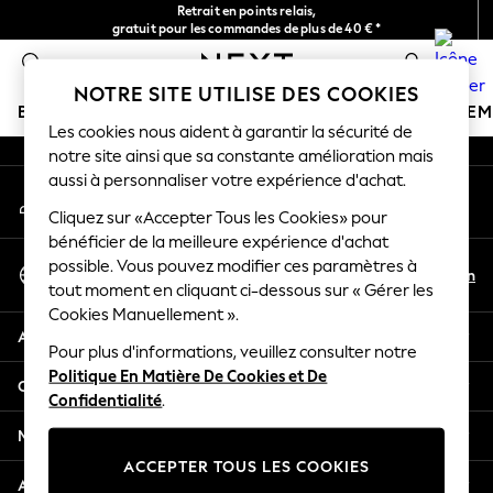
Retrait en points relais,
An error occurred on client
gratuit pour les commandes de plus de 40 € *
Livraison en 2-3 jours ouvrés*
0
Nos réseaux sociaux
NOTRE SITE UTILISE DES COOKIES
BOUTIQUE VACANCES
FILLE
GARÇON
BÉBÉ
FE
Les cookies nous aident à garantir la sécurité de
notre site ainsi que sa constante amélioration mais
HOLIDAY SHOP
aussi à personnaliser votre expérience d'achat.
Mon compte
Women's Holiday Shop
Connexion à votre compte
Cliquez sur «Accepter Tous les Cookies» pour
All Swimwear
bénéficier de la meilleure expérience d'achat
All Beachwear
Sélectionnez Votre Langue
possible. Vous pouvez modifier ces paramètres à
Bags & Accessories
Fr
En
tout moment en cliquant ci-dessous sur « Gérer les
Français
Beach Dresses & Kaftans
Cookies Manuellement ».
Dresses
Aide
Flip Flops
Pour plus d'informations, veuillez consulter notre
Politique En Matière De Cookies et De
Sliders
Confidentialité et mentions légales
Confidentialité
.
Jumpsuits & Playsuits
Linen Collection
Ministères
Sandals
ACCEPTER TOUS LES COOKIES
Shorts
Autres services