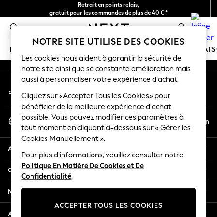
Retrait en points relais,
An error occurred on client
gratuit pour les commandes de plus de 40 € *
Livraison en 2-3 jours ouvrés*
0
Nos réseaux sociaux
NOTRE SITE UTILISE DES COOKIES
FILLE
GARÇON
BÉBÉ
FEMME
HOMME
MAI
Les cookies nous aident à garantir la sécurité de
notre site ainsi que sa constante amélioration mais
HOLIDAY SHOP
aussi à personnaliser votre expérience d'achat.
Mon compte
Women's Holiday Shop
Connexion à votre compte
Cliquez sur «Accepter Tous les Cookies» pour
All Swimwear
bénéficier de la meilleure expérience d'achat
All Beachwear
Sélectionnez Votre Langue
possible. Vous pouvez modifier ces paramètres à
Bags & Accessories
Fr
En
tout moment en cliquant ci-dessous sur « Gérer les
Français
Beach Dresses & Kaftans
Cookies Manuellement ».
Dresses
Aide
Flip Flops
Pour plus d'informations, veuillez consulter notre
Politique En Matière De Cookies et De
Sliders
Confidentialité et mentions légales
Confidentialité
.
Jumpsuits & Playsuits
Linen Collection
Ministères
Sandals
ACCEPTER TOUS LES COOKIES
Shorts
Autres services