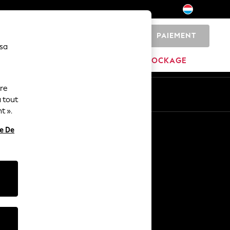
PAIEMENT
0
 sa
MARQUES
DÉSTOCKAGE
ure
ue
Fr
En
 tout
t ».
Autres services
re De
Médias et presse
L'entreprise
Carrières NEXT