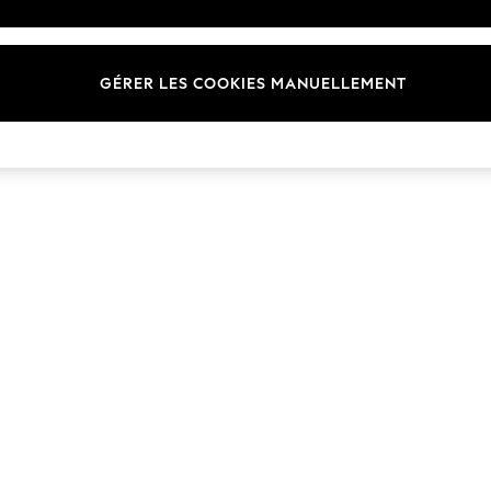
Marques
GÉRER LES COOKIES MANUELLEMENT
© 2026 Next Germany GmbH. Tous droits réservés.