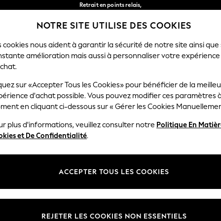
Retrait en points relais,
gratuit pour les commandes de plus de 40 € *
NOTRE SITE UTILISE DES COOKIES
Livraison en 2-3 jours ouvrés*
Nos réseaux sociaux
 cookies nous aident à garantir la sécurité de notre site ainsi que
nstante amélioration mais aussi à personnaliser votre expérience
FEMME
HOMME
MAISON
chat.
quez sur «Accepter Tous les Cookies» pour bénéficier de la meille
Sélectionnez Votre Lang
périence d'achat possible. Vous pouvez modifier ces paramètres à
Français
ment en cliquant ci-dessous sur « Gérer les Cookies Manuellemen
lité et mentions légales
Ministères
r plus d'informations, veuillez consulter notre
Politique En Matiè
kies et De Confidentialité
.
 confidentialité et de cookies
Femme
générales
Homme
ookies manuellement
Garçon
ACCEPTER TOUS LES COOKIES
lative aux avis et évaluations des
Fille
Maison
REJETER LES COOKIES NON ESSENTIELS
Bébé