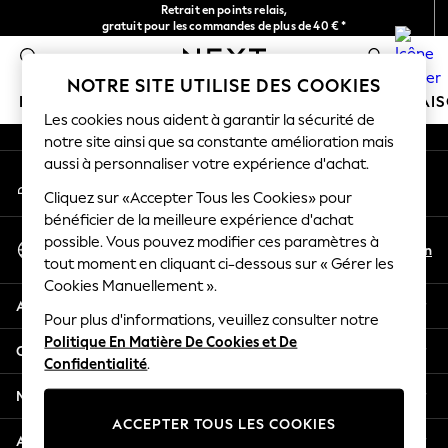
Retrait en points relais,
An error occurred on client
gratuit pour les commandes de plus de 40 € *
Livraison en 2-3 jours ouvrés*
0
Nos réseaux sociaux
NOTRE SITE UTILISE DES COOKIES
FILLE
GARÇON
BÉBÉ
FEMME
HOMME
MAI
Les cookies nous aident à garantir la sécurité de
notre site ainsi que sa constante amélioration mais
HOLIDAY SHOP
aussi à personnaliser votre expérience d'achat.
Mon compte
Women's Holiday Shop
Connexion à votre compte
Cliquez sur «Accepter Tous les Cookies» pour
All Swimwear
bénéficier de la meilleure expérience d'achat
All Beachwear
Sélectionnez Votre Langue
possible. Vous pouvez modifier ces paramètres à
Bags & Accessories
Fr
En
tout moment en cliquant ci-dessous sur « Gérer les
Français
Beach Dresses & Kaftans
Cookies Manuellement ».
Dresses
Aide
Flip Flops
Pour plus d'informations, veuillez consulter notre
Politique En Matière De Cookies et De
Sliders
Confidentialité et mentions légales
Confidentialité
.
Jumpsuits & Playsuits
Linen Collection
Ministères
Sandals
ACCEPTER TOUS LES COOKIES
Shorts
Autres services