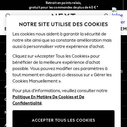
Retrait en points relais,
An error occurred on client
gratuit pour les commandes de plus de 40 € *
Livraison en 2-3 jours ouvrés*
0
Nos réseaux sociaux
NOTRE SITE UTILISE DES COOKIES
BOUTIQUE VACANCES
FILLE
GARÇON
BÉBÉ
FE
Les cookies nous aident à garantir la sécurité de
notre site ainsi que sa constante amélioration mais
HOLIDAY SHOP
aussi à personnaliser votre expérience d'achat.
Mon compte
Women's Holiday Shop
Connexion à votre compte
Cliquez sur «Accepter Tous les Cookies» pour
All Swimwear
bénéficier de la meilleure expérience d'achat
All Beachwear
Sélectionnez Votre Langue
possible. Vous pouvez modifier ces paramètres à
Bags & Accessories
Fr
En
tout moment en cliquant ci-dessous sur « Gérer les
Français
Beach Dresses & Kaftans
Cookies Manuellement ».
Dresses
Aide
Flip Flops
Pour plus d'informations, veuillez consulter notre
Politique En Matière De Cookies et De
Sliders
Confidentialité et mentions légales
Confidentialité
.
Jumpsuits & Playsuits
Linen Collection
Ministères
Sandals
ACCEPTER TOUS LES COOKIES
Shorts
Autres services