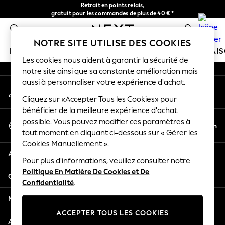
Retrait en points relais,
An error occurred on client
gratuit pour les commandes de plus de 40 € *
Livraison en 2-3 jours ouvrés*
0
Nos réseaux sociaux
NOTRE SITE UTILISE DES COOKIES
FILLE
GARÇON
BÉBÉ
FEMME
HOMME
MAI
Les cookies nous aident à garantir la sécurité de
notre site ainsi que sa constante amélioration mais
HOLIDAY SHOP
aussi à personnaliser votre expérience d'achat.
Mon compte
Women's Holiday Shop
Connexion à votre compte
Cliquez sur «Accepter Tous les Cookies» pour
All Swimwear
bénéficier de la meilleure expérience d'achat
All Beachwear
Sélectionnez Votre Langue
possible. Vous pouvez modifier ces paramètres à
Bags & Accessories
Fr
En
tout moment en cliquant ci-dessous sur « Gérer les
Français
Beach Dresses & Kaftans
Cookies Manuellement ».
Dresses
Aide
Flip Flops
Pour plus d'informations, veuillez consulter notre
Politique En Matière De Cookies et De
Sliders
Confidentialité et mentions légales
Confidentialité
.
Jumpsuits & Playsuits
Linen Collection
Ministères
Sandals
ACCEPTER TOUS LES COOKIES
Shorts
Autres services