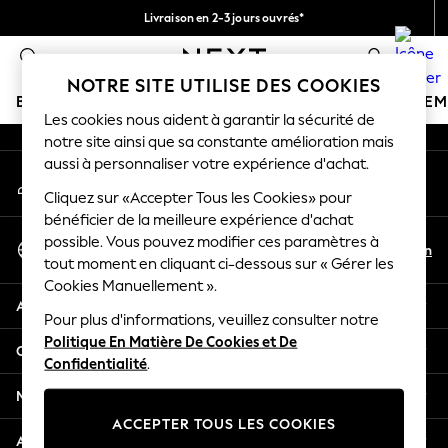
Livraison en 2-3 jours ouvrés*
An error occurred on client
Retours faciles*
0
Nos réseaux sociaux
NOTRE SITE UTILISE DES COOKIES
BOUTIQUE VACANCES
FILLE
GARÇON
BÉBÉ
FE
Les cookies nous aident à garantir la sécurité de
notre site ainsi que sa constante amélioration mais
HOLIDAY SHOP
aussi à personnaliser votre expérience d'achat.
Mon compte
Women's Holiday Shop
Connexion à votre compte
Cliquez sur «Accepter Tous les Cookies» pour
All Swimwear
bénéficier de la meilleure expérience d'achat
All Beachwear
Sélectionnez Votre Langue
possible. Vous pouvez modifier ces paramètres à
Bags & Accessories
Fr
En
tout moment en cliquant ci-dessous sur « Gérer les
Français
Beach Dresses & Kaftans
Cookies Manuellement ».
Dresses
Aide
Flip Flops
Pour plus d'informations, veuillez consulter notre
Politique En Matière De Cookies et De
Sliders
Confidentialité et mentions légales
Confidentialité
.
Jumpsuits & Playsuits
Linen Collection
Ministères
Sandals
ACCEPTER TOUS LES COOKIES
Shorts
Autres services