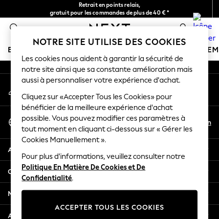
Retrait en points relais,
An error occurred on client
gratuit pour les commandes de plus de 40 € *
Livraison en 2-3 jours ouvrés*
0
Nos réseaux sociaux
NOTRE SITE UTILISE DES COOKIES
BOUTIQUE VACANCES
FILLE
GARÇON
BÉBÉ
FE
Les cookies nous aident à garantir la sécurité de
notre site ainsi que sa constante amélioration mais
HOLIDAY SHOP
aussi à personnaliser votre expérience d'achat.
Mon compte
Women's Holiday Shop
Connexion à votre compte
Cliquez sur «Accepter Tous les Cookies» pour
All Swimwear
bénéficier de la meilleure expérience d'achat
All Beachwear
Sélectionnez Votre Langue
possible. Vous pouvez modifier ces paramètres à
Bags & Accessories
Fr
En
tout moment en cliquant ci-dessous sur « Gérer les
Français
Beach Dresses & Kaftans
Cookies Manuellement ».
Dresses
Aide
Flip Flops
Pour plus d'informations, veuillez consulter notre
Politique En Matière De Cookies et De
Sliders
Confidentialité et mentions légales
Confidentialité
.
Jumpsuits & Playsuits
Linen Collection
Ministères
Sandals
ACCEPTER TOUS LES COOKIES
Shorts
Autres services