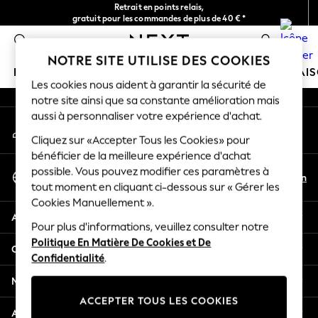
Retrait en points relais,
An error occurred on client
gratuit pour les commandes de plus de 40 € *
Livraison en 2-3 jours ouvrés*
0
Nos réseaux sociaux
NOTRE SITE UTILISE DES COOKIES
FILLE
GARÇON
BÉBÉ
FEMME
HOMME
MAI
Les cookies nous aident à garantir la sécurité de
notre site ainsi que sa constante amélioration mais
HOLIDAY SHOP
aussi à personnaliser votre expérience d'achat.
Mon compte
Women's Holiday Shop
Connexion à votre compte
Cliquez sur «Accepter Tous les Cookies» pour
All Swimwear
bénéficier de la meilleure expérience d'achat
All Beachwear
Sélectionnez Votre Langue
possible. Vous pouvez modifier ces paramètres à
Bags & Accessories
Fr
En
tout moment en cliquant ci-dessous sur « Gérer les
Français
Beach Dresses & Kaftans
Cookies Manuellement ».
Dresses
Aide
Flip Flops
Pour plus d'informations, veuillez consulter notre
Politique En Matière De Cookies et De
Sliders
Confidentialité et mentions légales
Confidentialité
.
Jumpsuits & Playsuits
Linen Collection
Ministères
Sandals
ACCEPTER TOUS LES COOKIES
Shorts
Autres services