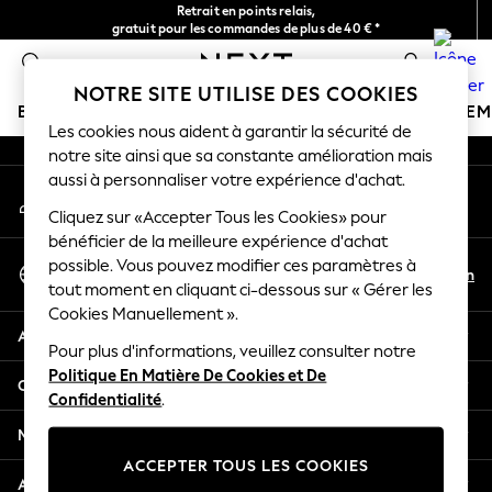
Retrait en points relais,
An error occurred on client
gratuit pour les commandes de plus de 40 € *
Livraison en 2-3 jours ouvrés*
0
Nos réseaux sociaux
NOTRE SITE UTILISE DES COOKIES
BOUTIQUE VACANCES
FILLE
GARÇON
BÉBÉ
FE
Les cookies nous aident à garantir la sécurité de
notre site ainsi que sa constante amélioration mais
HOLIDAY SHOP
aussi à personnaliser votre expérience d'achat.
Mon compte
Women's Holiday Shop
Connexion à votre compte
Cliquez sur «Accepter Tous les Cookies» pour
All Swimwear
bénéficier de la meilleure expérience d'achat
All Beachwear
Sélectionnez Votre Langue
possible. Vous pouvez modifier ces paramètres à
Bags & Accessories
Fr
En
tout moment en cliquant ci-dessous sur « Gérer les
Français
Beach Dresses & Kaftans
Cookies Manuellement ».
Dresses
Aide
Flip Flops
Pour plus d'informations, veuillez consulter notre
Politique En Matière De Cookies et De
Sliders
Confidentialité et mentions légales
Confidentialité
.
Jumpsuits & Playsuits
Linen Collection
Ministères
Sandals
ACCEPTER TOUS LES COOKIES
Shorts
Autres services