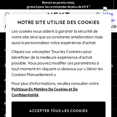
Retrait en points relais,
An error occurred on client
gratuit pour les commandes de plus de 40 € *
Livraison en 2-3 jours ouvrés*
0
Nos réseaux sociaux
NOTRE SITE UTILISE DES COOKIES
FILLE
GARÇON
BÉBÉ
FEMME
HOMME
MAI
Les cookies nous aident à garantir la sécurité de
notre site ainsi que sa constante amélioration mais
HOLIDAY SHOP
aussi à personnaliser votre expérience d'achat.
Mon compte
Women's Holiday Shop
Connexion à votre compte
Cliquez sur «Accepter Tous les Cookies» pour
All Swimwear
bénéficier de la meilleure expérience d'achat
All Beachwear
Sélectionnez Votre Langue
possible. Vous pouvez modifier ces paramètres à
Bags & Accessories
Fr
En
tout moment en cliquant ci-dessous sur « Gérer les
Français
Beach Dresses & Kaftans
Cookies Manuellement ».
Dresses
Aide
Flip Flops
Pour plus d'informations, veuillez consulter notre
Politique En Matière De Cookies et De
Sliders
Confidentialité et mentions légales
Confidentialité
.
Jumpsuits & Playsuits
Linen Collection
Ministères
Sandals
ACCEPTER TOUS LES COOKIES
Shorts
Autres services