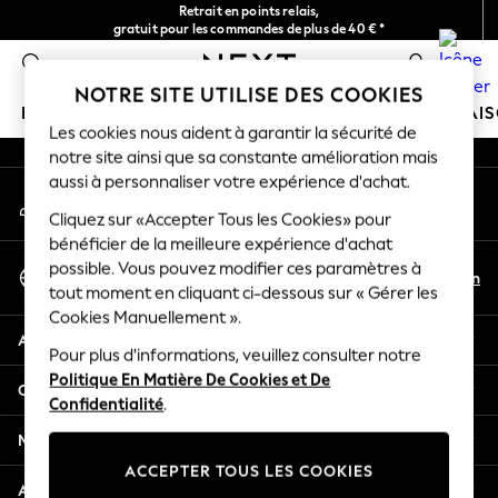
Retrait en points relais,
An error occurred on client
gratuit pour les commandes de plus de 40 € *
Livraison en 2-3 jours ouvrés*
0
Nos réseaux sociaux
NOTRE SITE UTILISE DES COOKIES
FILLE
GARÇON
BÉBÉ
FEMME
HOMME
MAI
Les cookies nous aident à garantir la sécurité de
notre site ainsi que sa constante amélioration mais
HOLIDAY SHOP
aussi à personnaliser votre expérience d'achat.
Mon compte
Women's Holiday Shop
Connexion à votre compte
Cliquez sur «Accepter Tous les Cookies» pour
All Swimwear
bénéficier de la meilleure expérience d'achat
All Beachwear
Sélectionnez Votre Langue
possible. Vous pouvez modifier ces paramètres à
Bags & Accessories
Fr
En
tout moment en cliquant ci-dessous sur « Gérer les
Français
Beach Dresses & Kaftans
Cookies Manuellement ».
Dresses
Aide
Flip Flops
Pour plus d'informations, veuillez consulter notre
Politique En Matière De Cookies et De
Sliders
Confidentialité et mentions légales
Confidentialité
.
Jumpsuits & Playsuits
Linen Collection
Ministères
Sandals
ACCEPTER TOUS LES COOKIES
Shorts
Autres services