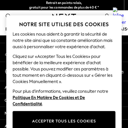
Retrait en points relais,
An error occurred on client
gratuit pour les commandes de plus de 40 € *
Livraison en 2-3 jours ouvrés*
0
Nos réseaux sociaux
NOTRE SITE UTILISE DES COOKIES
FILLE
GARÇON
BÉBÉ
FEMME
HOMME
MAI
Les cookies nous aident à garantir la sécurité de
notre site ainsi que sa constante amélioration mais
GIRLS
aussi à personnaliser votre expérience d'achat.
Mon compte
New In
Connexion à votre compte
Cliquez sur «Accepter Tous les Cookies» pour
New in from Next
bénéficier de la meilleure expérience d'achat
New In
Sélectionnez Votre Langue
possible. Vous pouvez modifier ces paramètres à
Trending: Top & Short Sets
Fr
En
tout moment en cliquant ci-dessous sur « Gérer les
Français
Trending: Clogs
Cookies Manuellement ».
Toy Story
Aide
THE SET
Pour plus d'informations, veuillez consulter notre
Politique En Matière De Cookies et De
50 - 92cm
Confidentialité et mentions légales
Confidentialité
.
98 - 110cm
116 - 134cm
Ministères
140 - 174cm
ACCEPTER TOUS LES COOKIES
All Clothing
Autres services