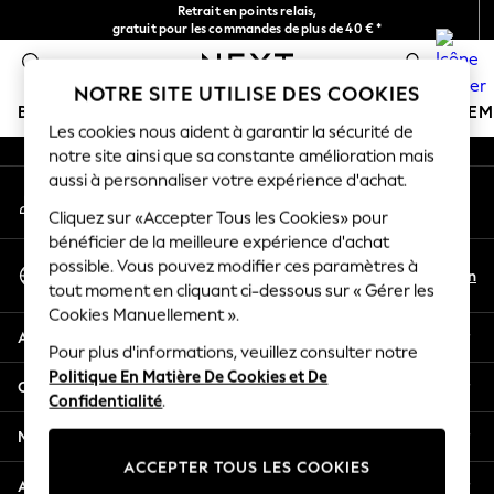
Retrait en points relais,
An error occurred on client
gratuit pour les commandes de plus de 40 € *
Livraison en 2-3 jours ouvrés*
0
Nos réseaux sociaux
NOTRE SITE UTILISE DES COOKIES
BOUTIQUE VACANCES
FILLE
GARÇON
BÉBÉ
FE
Les cookies nous aident à garantir la sécurité de
notre site ainsi que sa constante amélioration mais
HOLIDAY SHOP
aussi à personnaliser votre expérience d'achat.
Mon compte
Women's Holiday Shop
Connexion à votre compte
Cliquez sur «Accepter Tous les Cookies» pour
All Swimwear
bénéficier de la meilleure expérience d'achat
All Beachwear
Sélectionnez Votre Langue
possible. Vous pouvez modifier ces paramètres à
Bags & Accessories
Fr
En
tout moment en cliquant ci-dessous sur « Gérer les
Français
Beach Dresses & Kaftans
Cookies Manuellement ».
Dresses
Aide
Flip Flops
Pour plus d'informations, veuillez consulter notre
Politique En Matière De Cookies et De
Sliders
Confidentialité et mentions légales
Confidentialité
.
Jumpsuits & Playsuits
Linen Collection
Ministères
Sandals
ACCEPTER TOUS LES COOKIES
Shorts
Autres services