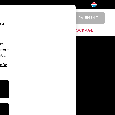
PAIEMENT
0
 sa
MARQUES
DÉSTOCKAGE
ure
ue
Fr
En
 tout
t ».
Autres services
re De
Médias et presse
L'entreprise
Carrières NEXT