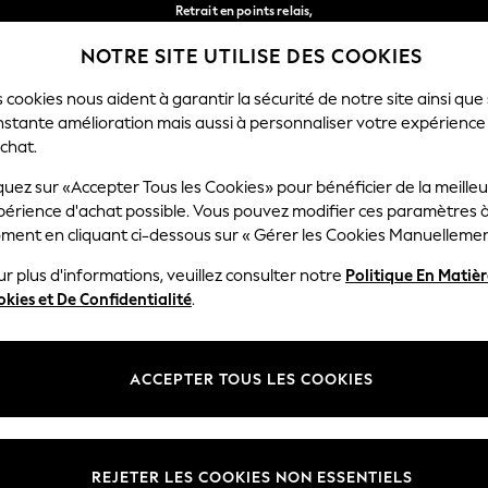
Retrait en points relais,
gratuit pour les commandes de plus de 40 € *
NOTRE SITE UTILISE DES COOKIES
Livraison en 2-3 jours ouvrés*
Nos réseaux sociaux
 cookies nous aident à garantir la sécurité de notre site ainsi que
nstante amélioration mais aussi à personnaliser votre expérience
FEMME
HOMME
MAISON
chat.
quez sur «Accepter Tous les Cookies» pour bénéficier de la meille
Sélectionnez Votre Lang
périence d'achat possible. Vous pouvez modifier ces paramètres à
Français
ment en cliquant ci-dessous sur « Gérer les Cookies Manuellemen
lité et mentions légales
Ministères
r plus d'informations, veuillez consulter notre
Politique En Matiè
kies et De Confidentialité
.
 confidentialité et de cookies
Femme
générales
Homme
ookies manuellement
Garçon
ACCEPTER TOUS LES COOKIES
lative aux avis et évaluations des
Fille
Maison
REJETER LES COOKIES NON ESSENTIELS
Bébé