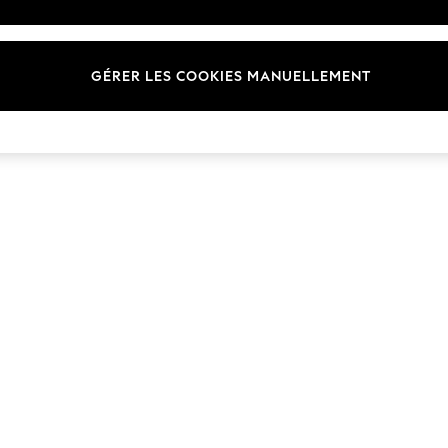
Marques
GÉRER LES COOKIES MANUELLEMENT
© 2026 Next Germany GmbH. Tous droits réservés.