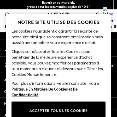
Retrait en points relais,
An error occurred on client
gratuit pour les commandes de plus de 40 € *
Livraison en 2-3 jours ouvrés*
0
Nos réseaux sociaux
NOTRE SITE UTILISE DES COOKIES
FILLE
GARÇON
BÉBÉ
FEMME
HOMME
MAI
Les cookies nous aident à garantir la sécurité de
notre site ainsi que sa constante amélioration mais
HOLIDAY SHOP
aussi à personnaliser votre expérience d'achat.
Mon compte
Women's Holiday Shop
Connexion à votre compte
Cliquez sur «Accepter Tous les Cookies» pour
All Swimwear
bénéficier de la meilleure expérience d'achat
All Beachwear
Sélectionnez Votre Langue
possible. Vous pouvez modifier ces paramètres à
Bags & Accessories
Fr
En
tout moment en cliquant ci-dessous sur « Gérer les
Français
Beach Dresses & Kaftans
Cookies Manuellement ».
Dresses
Aide
Flip Flops
Pour plus d'informations, veuillez consulter notre
Politique En Matière De Cookies et De
Sliders
Confidentialité et mentions légales
Confidentialité
.
Jumpsuits & Playsuits
Linen Collection
Ministères
Sandals
ACCEPTER TOUS LES COOKIES
Shorts
Autres services