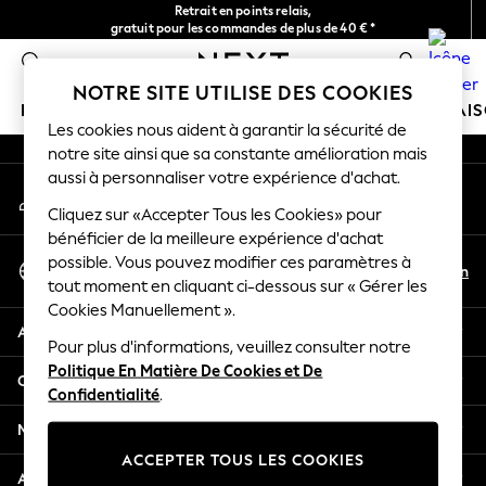
Retrait en points relais,
An error occurred on client
gratuit pour les commandes de plus de 40 € *
Livraison en 2-3 jours ouvrés*
0
Nos réseaux sociaux
NOTRE SITE UTILISE DES COOKIES
FILLE
GARÇON
BÉBÉ
FEMME
HOMME
MAI
Les cookies nous aident à garantir la sécurité de
notre site ainsi que sa constante amélioration mais
HOLIDAY SHOP
aussi à personnaliser votre expérience d'achat.
Mon compte
Women's Holiday Shop
Connexion à votre compte
Cliquez sur «Accepter Tous les Cookies» pour
All Swimwear
bénéficier de la meilleure expérience d'achat
All Beachwear
Sélectionnez Votre Langue
possible. Vous pouvez modifier ces paramètres à
Bags & Accessories
Fr
En
tout moment en cliquant ci-dessous sur « Gérer les
Français
Beach Dresses & Kaftans
Cookies Manuellement ».
Dresses
Aide
Flip Flops
Pour plus d'informations, veuillez consulter notre
Politique En Matière De Cookies et De
Sliders
Confidentialité et mentions légales
Confidentialité
.
Jumpsuits & Playsuits
Linen Collection
Ministères
Sandals
ACCEPTER TOUS LES COOKIES
Shorts
Autres services