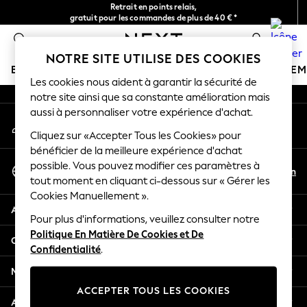
Retrait en points relais,
An error occurred on client
gratuit pour les commandes de plus de 40 € *
Livraison en 2-3 jours ouvrés*
0
Nos réseaux sociaux
NOTRE SITE UTILISE DES COOKIES
BOUTIQUE VACANCES
FILLE
GARÇON
BÉBÉ
FE
Les cookies nous aident à garantir la sécurité de
notre site ainsi que sa constante amélioration mais
HOLIDAY SHOP
aussi à personnaliser votre expérience d'achat.
Mon compte
Women's Holiday Shop
Connexion à votre compte
Cliquez sur «Accepter Tous les Cookies» pour
All Swimwear
bénéficier de la meilleure expérience d'achat
All Beachwear
Sélectionnez Votre Langue
possible. Vous pouvez modifier ces paramètres à
Bags & Accessories
Fr
En
tout moment en cliquant ci-dessous sur « Gérer les
Français
Beach Dresses & Kaftans
Cookies Manuellement ».
Dresses
Aide
Flip Flops
Pour plus d'informations, veuillez consulter notre
Politique En Matière De Cookies et De
Sliders
Confidentialité et mentions légales
Confidentialité
.
Jumpsuits & Playsuits
Linen Collection
Ministères
Sandals
ACCEPTER TOUS LES COOKIES
Shorts
Autres services