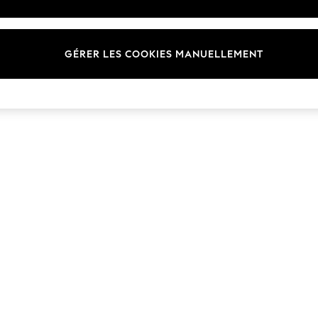
Marques
GÉRER LES COOKIES MANUELLEMENT
© 2026 Next Germany GmbH. Tous droits réservés.