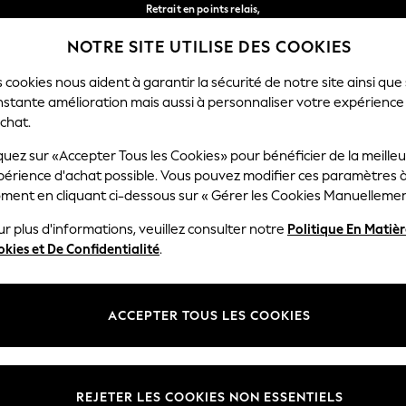
Retrait en points relais,
gratuit pour les commandes de plus de 40 € *
NOTRE SITE UTILISE DES COOKIES
Livraison en 2-3 jours ouvrés*
Nos réseaux sociaux
 cookies nous aident à garantir la sécurité de notre site ainsi que
nstante amélioration mais aussi à personnaliser votre expérience
RÇON
BÉBÉ
FEMME
HOMME
chat.
quez sur «Accepter Tous les Cookies» pour bénéficier de la meille
Sélectionnez Votre Lang
périence d'achat possible. Vous pouvez modifier ces paramètres à
Français
ment en cliquant ci-dessous sur « Gérer les Cookies Manuellemen
lité et mentions légales
Ministères
r plus d'informations, veuillez consulter notre
Politique En Matiè
kies et De Confidentialité
.
 confidentialité et de cookies
Femme
générales
Homme
ookies manuellement
Garçon
ACCEPTER TOUS LES COOKIES
lative aux avis et évaluations des
Fille
Maison
REJETER LES COOKIES NON ESSENTIELS
Bébé