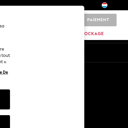
PAIEMENT
0
 sa
MAISON
MARQUES
DÉSTOCKAGE
ure
ue
Fr
En
 tout
t ».
Autres services
re De
Médias et presse
L'entreprise
Carrières NEXT