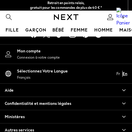
Retrait en points relais,
An error occurred on client
gratuit pour les commandes de plus de 40 € *
Livraison en 2-3 jours ouvrés*
0
Nos réseaux sociaux
FILLE
GARÇON
BÉBÉ
FEMME
HOMME
MAI
GIRLS
Mon compte
New In
Connexion à votre compte
New in from Next
New In
Sélectionnez Votre Langue
Trending: Top & Short Sets
Fr
En
Français
Trending: Clogs
Toy Story
Aide
THE SET
50 - 92cm
Confidentialité et mentions légales
98 - 110cm
116 - 134cm
Ministères
140 - 174cm
All Clothing
Autres services