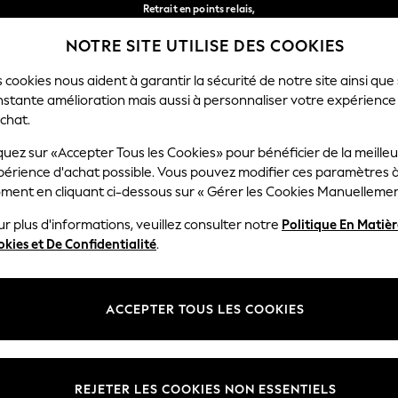
Retrait en points relais,
gratuit pour les commandes de plus de 40 € *
NOTRE SITE UTILISE DES COOKIES
Livraison en 2-3 jours ouvrés*
Nos réseaux sociaux
 cookies nous aident à garantir la sécurité de notre site ainsi que
nstante amélioration mais aussi à personnaliser votre expérience
FEMME
HOMME
MAISON
chat.
quez sur «Accepter Tous les Cookies» pour bénéficier de la meille
Sélectionnez Votre Lang
périence d'achat possible. Vous pouvez modifier ces paramètres à
Français
ment en cliquant ci-dessous sur « Gérer les Cookies Manuellemen
lité et mentions légales
Ministères
r plus d'informations, veuillez consulter notre
Politique En Matiè
kies et De Confidentialité
.
 confidentialité et de cookies
Femme
générales
Homme
ookies manuellement
Garçon
ACCEPTER TOUS LES COOKIES
lative aux avis et évaluations des
Fille
Maison
REJETER LES COOKIES NON ESSENTIELS
Bébé