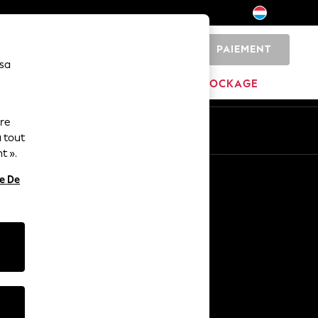
PAIEMENT
0
 sa
MARQUES
DÉSTOCKAGE
ure
ue
Fr
En
 tout
t ».
Autres services
re De
Médias et presse
L'entreprise
Carrières NEXT