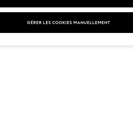
Marques
GÉRER LES COOKIES MANUELLEMENT
© 2026 Next Germany GmbH. Tous droits réservés.