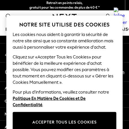
Retrait en points relais,
An error occurred on client
gratuit pour les commandes de plus de 40 € *
Livraison en 2-3 jours ouvrés*
0
Nos réseaux sociaux
NOTRE SITE UTILISE DES COOKIES
FILLE
GARÇON
BÉBÉ
FEMME
HOMME
MAI
Les cookies nous aident à garantir la sécurité de
notre site ainsi que sa constante amélioration mais
HOLIDAY SHOP
aussi à personnaliser votre expérience d'achat.
Mon compte
Women's Holiday Shop
Connexion à votre compte
Cliquez sur «Accepter Tous les Cookies» pour
All Swimwear
bénéficier de la meilleure expérience d'achat
All Beachwear
Sélectionnez Votre Langue
possible. Vous pouvez modifier ces paramètres à
Bags & Accessories
Fr
En
tout moment en cliquant ci-dessous sur « Gérer les
Français
Beach Dresses & Kaftans
Cookies Manuellement ».
Dresses
Aide
Flip Flops
Pour plus d'informations, veuillez consulter notre
Politique En Matière De Cookies et De
Sliders
Confidentialité et mentions légales
Confidentialité
.
Jumpsuits & Playsuits
Linen Collection
Ministères
Sandals
ACCEPTER TOUS LES COOKIES
Shorts
Autres services