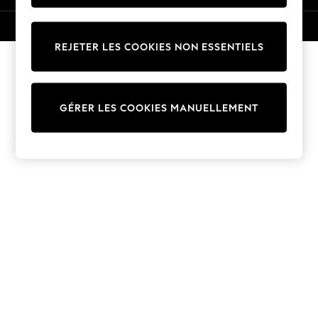
Trousers
Sun Hats & Caps
© 2026 Next Germany GmbH. Tous droits réservés.
T-Shirts & Vests
REJETER LES COOKIES NON ESSENTIELS
Sunglasses
Men's Holiday Shop
All Swimwear
GÉRER LES COOKIES MANUELLEMENT
Accessories
Bags & Luggage
Footwear
Hats
Linen Collection
Loafers
Polo Shirts
Sandals & Flipflops
Shirts
Shorts
Sunglasses
T-Shirts
Vests