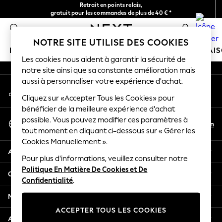
Retrait en points relais,
An error occurred on client
gratuit pour les commandes de plus de 40 € *
Livraison en 2-3 jours ouvrés*
0
Nos réseaux sociaux
NOTRE SITE UTILISE DES COOKIES
FILLE
GARÇON
BÉBÉ
FEMME
HOMME
MAI
Les cookies nous aident à garantir la sécurité de
notre site ainsi que sa constante amélioration mais
HOLIDAY SHOP
aussi à personnaliser votre expérience d'achat.
Mon compte
Women's Holiday Shop
Connexion à votre compte
Cliquez sur «Accepter Tous les Cookies» pour
All Swimwear
bénéficier de la meilleure expérience d'achat
All Beachwear
Sélectionnez Votre Langue
possible. Vous pouvez modifier ces paramètres à
Bags & Accessories
Fr
En
tout moment en cliquant ci-dessous sur « Gérer les
Français
Beach Dresses & Kaftans
Cookies Manuellement ».
Dresses
Aide
Flip Flops
Pour plus d'informations, veuillez consulter notre
Politique En Matière De Cookies et De
Sliders
Confidentialité et mentions légales
Confidentialité
.
Jumpsuits & Playsuits
Linen Collection
Ministères
Sandals
ACCEPTER TOUS LES COOKIES
Shorts
Autres services