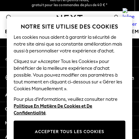
gratuit pour les commandes de plus de 40 € *
Retours faciles*
An error occurred on client
Livraison en 2-3 jours ouvrés*
0
Nos réseaux sociaux
NOTRE SITE UTILISE DES COOKIES
BOUTIQUE VACANCES
FILLE
GARÇON
BÉBÉ
FE
Les cookies nous aident à garantir la sécurité de
notre site ainsi que sa constante amélioration mais
HOLIDAY SHOP
aussi à personnaliser votre expérience d'achat.
Mon compte
Women's Holiday Shop
Connexion à votre compte
Cliquez sur «Accepter Tous les Cookies» pour
All Swimwear
bénéficier de la meilleure expérience d'achat
All Beachwear
Sélectionnez Votre Langue
possible. Vous pouvez modifier ces paramètres à
Bags & Accessories
Fr
En
tout moment en cliquant ci-dessous sur « Gérer les
Français
Beach Dresses & Kaftans
Cookies Manuellement ».
Dresses
Aide
Flip Flops
Pour plus d'informations, veuillez consulter notre
Politique En Matière De Cookies et De
Sliders
Confidentialité et mentions légales
Confidentialité
.
Jumpsuits & Playsuits
Linen Collection
Ministères
Sandals
ACCEPTER TOUS LES COOKIES
Shorts
Autres services