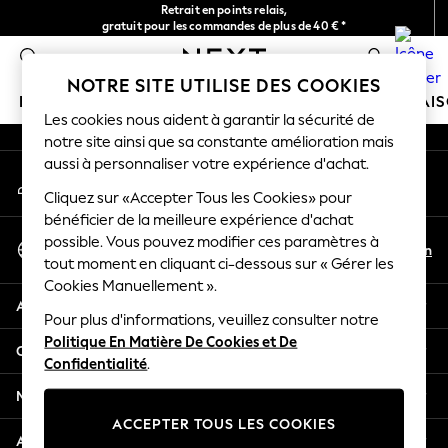
Retrait en points relais,
An error occurred on client
gratuit pour les commandes de plus de 40 € *
Livraison en 2-3 jours ouvrés*
0
Nos réseaux sociaux
NOTRE SITE UTILISE DES COOKIES
FILLE
GARÇON
BÉBÉ
FEMME
HOMME
MAI
Les cookies nous aident à garantir la sécurité de
notre site ainsi que sa constante amélioration mais
GIRLS
aussi à personnaliser votre expérience d'achat.
Mon compte
New In
Connexion à votre compte
Cliquez sur «Accepter Tous les Cookies» pour
New in from Next
bénéficier de la meilleure expérience d'achat
New In
Sélectionnez Votre Langue
possible. Vous pouvez modifier ces paramètres à
Trending: Top & Short Sets
Fr
En
tout moment en cliquant ci-dessous sur « Gérer les
Français
Trending: Clogs
Cookies Manuellement ».
Toy Story
Aide
THE SET
Pour plus d'informations, veuillez consulter notre
Politique En Matière De Cookies et De
50 - 92cm
Confidentialité et mentions légales
Confidentialité
.
98 - 110cm
116 - 134cm
Ministères
140 - 174cm
ACCEPTER TOUS LES COOKIES
All Clothing
Autres services