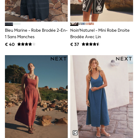
Birkenstock
Crocs
Havaianas
Pour Moi
Rayban
Skechers
Bleu Marine - Robe Brodée 2-En-
Noir/naturel - Mini Robe Droite
GIRLS
1 Sans Manches
Brodée Avec Lin
New In
€ 40
€ 37
New in from Next
New In
Trending: Top & Short Sets
Trending: Clogs
Toy Story
THE SET
50 - 92cm
98 - 110cm
116 - 134cm
140 - 174cm
All Clothing
T-Shirts
Dresses
Shorts & Skirts
Coats & Jackets
Sweatshirts & Hoodies