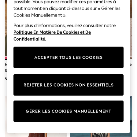
Sunglasses
possible. Vous pouvez modifier ces paramètres à
Men's Holiday Shop
tout moment en cliquant ci-dessous sur « Gérer les
All Swimwear
Cookies Manuellement ».
Accessories
Bags & Luggage
Pour plus d'informations, veuillez consulter notre
Footwear
Politique En Matière De Cookies et De
Hats
Confidentialité
.
Linen Collection
Loafers
Polo Shirts
ACCEPTER TOUS LES COOKIES
Sandals & Flipflops
Rouge - Robe Mi-Longue Love &
Cream/Rose Motif Paisley - Robe
Shirts
Roses Brazilia Imprimée À Col En
D'été Mi-Longue À Enfiler
Shorts
Sunglasses
V Et Manches Ballon
€ 77
€ 24
T-Shirts
REJETER LES COOKIES NON ESSENTIELS
Vests
Boys Holiday Shop
All Swimwear
Ponchos & Toweling sets
GÉRER LES COOKIES MANUELLEMENT
Sun Hats & Caps
Polo Shirts
Rash Vests
Sandals & Sliders
Shirts