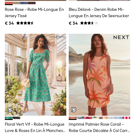
Knitwear
Trousers & Leggings
Rose Rose - Robe Mi-Longue En
Bleu Délavé - Denim Robe Mi-
Sets & Outfits
Jersey Tissé
Longue En Jersey De Seersucker
Tops
€ 34
€ 34
Nightwear & Pyjamas
Jumpsuits & Playsuits
Jeans
Shirts & Blouses
Swimwear
Sportswear
Dungarees
Multipacks
All Holiday Shop
Tops
Dresses
Shorts
Skirts
Sandals & Sliders
Rash Vests
Sun Safe Swimwear
Sun Hats & Caps
Denim Jackets
Floral Vert Vif - Robe Mi-Longue
Imprimé Palmier Rose Corail -
Raincoats
Love & Roses En Lin À Manches
Robe Courte Décalée À Col Carré
Waterproof