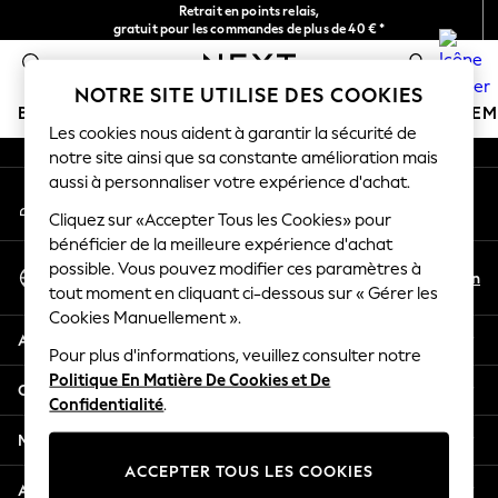
Retrait en points relais,
An error occurred on client
gratuit pour les commandes de plus de 40 € *
Livraison en 2-3 jours ouvrés*
0
Nos réseaux sociaux
NOTRE SITE UTILISE DES COOKIES
BOUTIQUE VACANCES
FILLE
GARÇON
BÉBÉ
FE
Les cookies nous aident à garantir la sécurité de
notre site ainsi que sa constante amélioration mais
HOLIDAY SHOP
aussi à personnaliser votre expérience d'achat.
Mon compte
Women's Holiday Shop
Connexion à votre compte
Cliquez sur «Accepter Tous les Cookies» pour
All Swimwear
bénéficier de la meilleure expérience d'achat
All Beachwear
Sélectionnez Votre Langue
possible. Vous pouvez modifier ces paramètres à
Bags & Accessories
Fr
En
tout moment en cliquant ci-dessous sur « Gérer les
Français
Beach Dresses & Kaftans
Cookies Manuellement ».
Dresses
Aide
Flip Flops
Pour plus d'informations, veuillez consulter notre
Politique En Matière De Cookies et De
Sliders
Confidentialité et mentions légales
Confidentialité
.
Jumpsuits & Playsuits
Linen Collection
Ministères
Sandals
ACCEPTER TOUS LES COOKIES
Shorts
Autres services