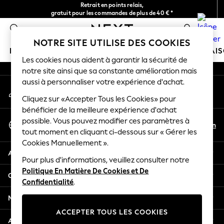
Retrait en points relais,
An error occurred on client
gratuit pour les commandes de plus de 40 € *
Livraison en 2-3 jours ouvrés*
0
Nos réseaux sociaux
NOTRE SITE UTILISE DES COOKIES
FILLE
GARÇON
BÉBÉ
FEMME
HOMME
MAI
Les cookies nous aident à garantir la sécurité de
notre site ainsi que sa constante amélioration mais
HOLIDAY SHOP
aussi à personnaliser votre expérience d'achat.
Mon compte
Women's Holiday Shop
Connexion à votre compte
Cliquez sur «Accepter Tous les Cookies» pour
All Swimwear
bénéficier de la meilleure expérience d'achat
All Beachwear
Sélectionnez Votre Langue
possible. Vous pouvez modifier ces paramètres à
Bags & Accessories
Fr
En
tout moment en cliquant ci-dessous sur « Gérer les
Français
Beach Dresses & Kaftans
Cookies Manuellement ».
Dresses
Aide
Flip Flops
Pour plus d'informations, veuillez consulter notre
Politique En Matière De Cookies et De
Sliders
Confidentialité et mentions légales
Confidentialité
.
Jumpsuits & Playsuits
Linen Collection
Ministères
Sandals
ACCEPTER TOUS LES COOKIES
Shorts
Autres services