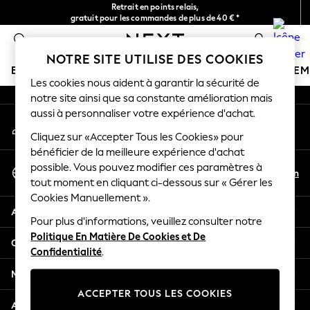
Retrait en points relais,
An error occurred on client
gratuit pour les commandes de plus de 40 € *
Livraison en 2-3 jours ouvrés*
0
Nos réseaux sociaux
NOTRE SITE UTILISE DES COOKIES
BOUTIQUE VACANCES
FILLE
GARÇON
BÉBÉ
FE
Les cookies nous aident à garantir la sécurité de
notre site ainsi que sa constante amélioration mais
HOLIDAY SHOP
aussi à personnaliser votre expérience d'achat.
Mon compte
Women's Holiday Shop
Connexion à votre compte
Cliquez sur «Accepter Tous les Cookies» pour
All Swimwear
bénéficier de la meilleure expérience d'achat
All Beachwear
Sélectionnez Votre Langue
possible. Vous pouvez modifier ces paramètres à
Bags & Accessories
Fr
En
tout moment en cliquant ci-dessous sur « Gérer les
Français
Beach Dresses & Kaftans
Cookies Manuellement ».
Dresses
Aide
Flip Flops
Pour plus d'informations, veuillez consulter notre
Politique En Matière De Cookies et De
Sliders
Confidentialité et mentions légales
Confidentialité
.
Jumpsuits & Playsuits
Linen Collection
Ministères
Sandals
ACCEPTER TOUS LES COOKIES
Shorts
Autres services