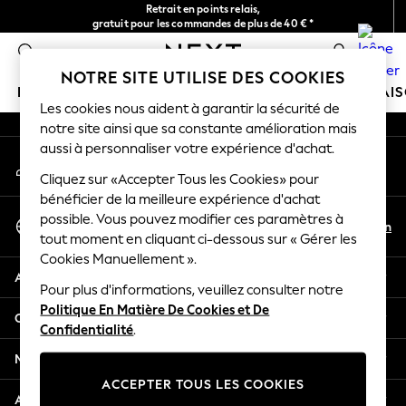
Retrait en points relais,
An error occurred on client
gratuit pour les commandes de plus de 40 € *
Livraison en 2-3 jours ouvrés*
0
Nos réseaux sociaux
NOTRE SITE UTILISE DES COOKIES
FILLE
GARÇON
BÉBÉ
FEMME
HOMME
MAI
Les cookies nous aident à garantir la sécurité de
notre site ainsi que sa constante amélioration mais
HOLIDAY SHOP
aussi à personnaliser votre expérience d'achat.
Mon compte
Women's Holiday Shop
Connexion à votre compte
Cliquez sur «Accepter Tous les Cookies» pour
All Swimwear
bénéficier de la meilleure expérience d'achat
All Beachwear
Sélectionnez Votre Langue
possible. Vous pouvez modifier ces paramètres à
Bags & Accessories
Fr
En
tout moment en cliquant ci-dessous sur « Gérer les
Français
Beach Dresses & Kaftans
Cookies Manuellement ».
Dresses
Aide
Flip Flops
Pour plus d'informations, veuillez consulter notre
Politique En Matière De Cookies et De
Sliders
Confidentialité et mentions légales
Confidentialité
.
Jumpsuits & Playsuits
Linen Collection
Ministères
Sandals
ACCEPTER TOUS LES COOKIES
Shorts
Autres services