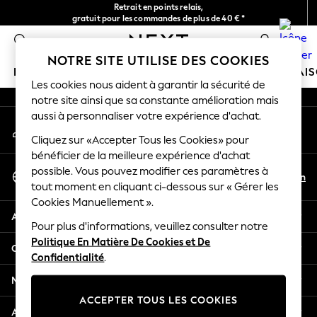
Retrait en points relais,
An error occurred on client
gratuit pour les commandes de plus de 40 € *
Livraison en 2-3 jours ouvrés*
0
Nos réseaux sociaux
NOTRE SITE UTILISE DES COOKIES
FILLE
GARÇON
BÉBÉ
FEMME
HOMME
MAI
Les cookies nous aident à garantir la sécurité de
notre site ainsi que sa constante amélioration mais
HOLIDAY SHOP
aussi à personnaliser votre expérience d'achat.
Mon compte
Women's Holiday Shop
Connexion à votre compte
Cliquez sur «Accepter Tous les Cookies» pour
All Swimwear
bénéficier de la meilleure expérience d'achat
All Beachwear
Sélectionnez Votre Langue
possible. Vous pouvez modifier ces paramètres à
Bags & Accessories
Fr
En
tout moment en cliquant ci-dessous sur « Gérer les
Français
Beach Dresses & Kaftans
Cookies Manuellement ».
Dresses
Aide
Flip Flops
Pour plus d'informations, veuillez consulter notre
Politique En Matière De Cookies et De
Sliders
Confidentialité et mentions légales
Confidentialité
.
Jumpsuits & Playsuits
Linen Collection
Ministères
Sandals
ACCEPTER TOUS LES COOKIES
Shorts
Autres services