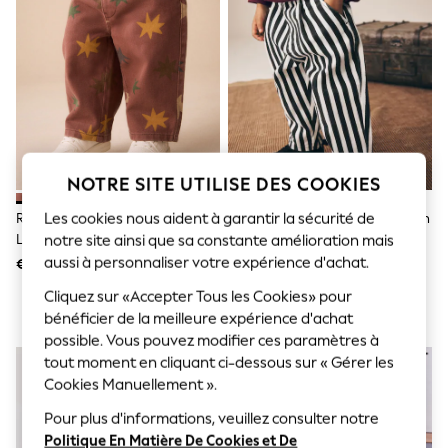
Sunglasses
Men's Holiday Shop
All Swimwear
Accessories
Bags & Luggage
Footwear
Hats
Linen Collection
Loafers
Polo Shirts
NOTRE SITE UTILISE DES COOKIES
Sandals & Flipflops
Shirts
Rouge Multicolore - Pantalon
Bande Noire/blanche - Pantalon
Les cookies nous aident à garantir la sécurité de
Shorts
Large À Enfiler (3mois7ans)
À Enfiler (3mois7ans)
notre site ainsi que sa constante amélioration mais
Sunglasses
aussi à personnaliser votre expérience d'achat.
€ 13 - € 15
€ 13 - € 15
T-Shirts
Vests
Cliquez sur «Accepter Tous les Cookies» pour
Boys Holiday Shop
bénéficier de la meilleure expérience d'achat
All Swimwear
possible. Vous pouvez modifier ces paramètres à
Ponchos & Toweling sets
tout moment en cliquant ci-dessous sur « Gérer les
Sun Hats & Caps
Cookies Manuellement ».
Polo Shirts
Rash Vests
Pour plus d'informations, veuillez consulter notre
Sandals & Sliders
Politique En Matière De Cookies et De
Shirts