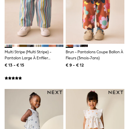
Birkenstock
Crocs
Havaianas
Pour Moi
Rayban
Skechers
GIRLS
New In
New in from Next
New In
Multi Stripe (Multi Stripe) -
Brun - Pantalons Coupe Ballon À
Trending: Top & Short Sets
Pantalon Large À Enfiler
Fleurs (3mois-7ans)
Trending: Clogs
(3mois7ans)
€ 13 - € 15
€ 9 - € 12
Toy Story
THE SET
50 - 92cm
98 - 110cm
116 - 134cm
140 - 174cm
All Clothing
T-Shirts
Dresses
Shorts & Skirts
Coats & Jackets
Sweatshirts & Hoodies