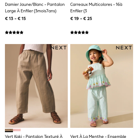
Toy Story
Damier Jaune/blanc - Pantalon
Carreaux Multicolores - 16à
Pokemon
Large À Enfiler (3mois7ans)
Enfiler (3
Spiderman
THE SET
€ 13 - € 15
€ 19 - € 25
All Clothing
T-Shirts
Shorts
Shirts
Kurtas
Sets & Outfits
Trousers & Chinos
Sweatshirts & Hoodies
Knitwear & Sweaters
Tops
Coats & Jackets
Jeans
Joggers
Nightwear & Pyjamas
Swimwear
Suits & Waistcoats
Dungarees
Multipacks
All Holiday Shop
Tops & T-Shirts
Vert Kaki - Pantalon Texturé À
Vert À La Menthe - Ensemble