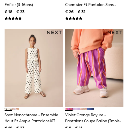
Sandals & Sliders
Enfiler (3-16ans)
Chemisier Et Pantalon Sans
Rash Vests
Manches (3mois À7ans)
€ 18 - € 23
€ 26 - € 31
Sun Safe Swimwear
Sun Hats & Caps
Denim Jackets
Raincoats
Waterproof
Shackets
Gilets
Fleeces
Teddy Borg
Puffers
Snowsuits
All Footwear
New In
Boots
Half Sizes
Slippers
Trainers
Wellies
Wide Fit
Spot Monochrome - Ensemble
Violet Orange Rayure -
Shoes
Haut Et Ample Pantalons163
Pantalons Coupe Ballon (3mois-
Underwear
7ans)