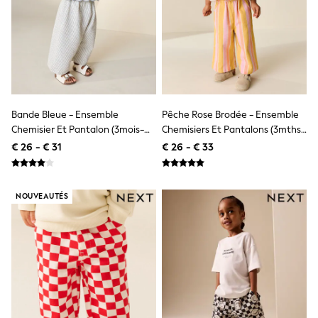
Knitwear
Trousers & Leggings
Sets & Outfits
Tops
Nightwear & Pyjamas
Jumpsuits & Playsuits
Jeans
Shirts & Blouses
Bande Bleue - Ensemble
Pêche Rose Brodée - Ensemble
Swimwear
Sportswear
Chemisier Et Pantalon (3mois-
Chemisiers Et Pantalons (3mths-
Dungarees
7ans)
8yrs)
€ 26 - € 31
€ 26 - € 33
Multipacks
All Holiday Shop
Tops
Dresses
NOUVEAUTÉS
Shorts
Skirts
Sandals & Sliders
Rash Vests
Sun Safe Swimwear
Sun Hats & Caps
Denim Jackets
Raincoats
Waterproof