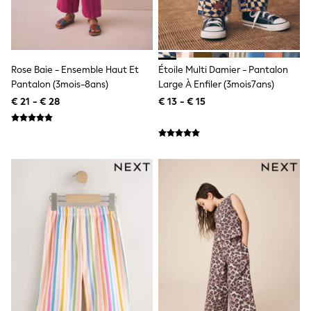
All Occasionwear
All Partywear
Wedding
Dresses
Shoes
Rose Baie - Ensemble Haut Et
Étoile Multi Damier - Pantalon
Cardigans
Skirts
Pantalon (3mois-8ans)
Large À Enfiler (3mois7ans)
Shop all
€ 21 - € 28
€ 13 - € 15
Shop All
Disney
Marvel
Paw Patrol
Peppa Pig
Gaming
Harry Potter
Spider man
New In
Trainers
Hoodies & Sweatshirts
T-Shirts & Vests
Leggings
Swim
adidas
All Girls Brands